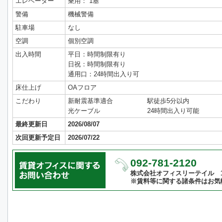
エレベーター
乗用： 1基
警備
機械警備
駐車場
なし
空調
個別空調
出入時間
平日：時間制限有り
日祝：時間制限有り
通用口：24時間出入り可
床仕上げ
OAフロア
こだわり
新耐震基準適合
駅徒歩5分以内
光ケーブル
24時間出入り可能
最終更新日
2026/08/07
次回更新予定日
2026/07/22
092-781-2120
株式会社オフィスリーテイル 10:
※賃料等に関する諸条件はお気