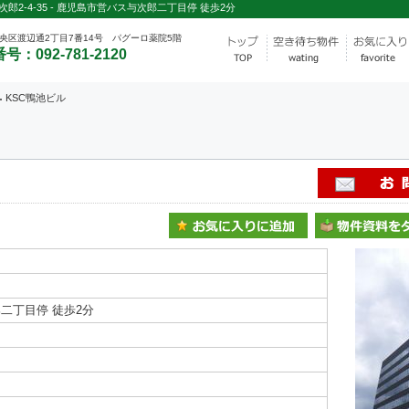
2-4-35 - 鹿児島市営バス与次郎二丁目停 徒歩2分
央区渡辺通2丁目7番14号 パグーロ薬院5階
号：092-781-2120
KSC鴨池ビル
二丁目停 徒歩2分