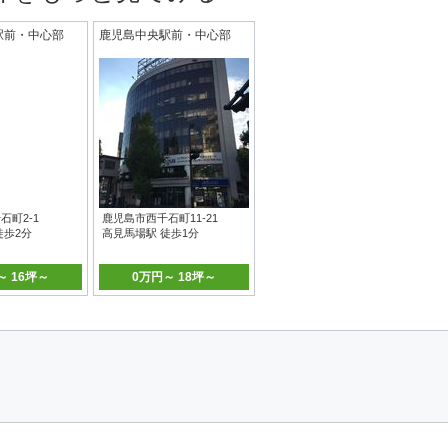
駅前・中心部
鹿児島中央駅前・中心部
石町2-1
鹿児島市西千石町11-21
徒歩2分
高見馬場駅 徒歩1分
～ 16坪～
0万円～ 18坪～