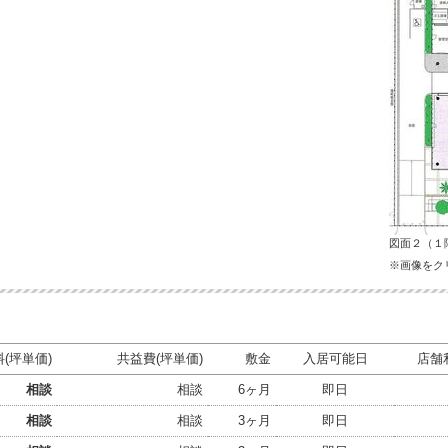
図面２（１
※画像をク
(坪単価)
共益費(坪単価)
敷金
入居可能日
店舗
相談
相談
6ヶ月
即日
相談
相談
3ヶ月
即日