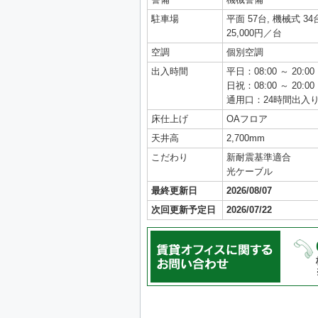
駐車場
平面 57台, 機械式 34
25,000円／台
空調
個別空調
出入時間
平日：08:00 ～ 20:00
日祝：08:00 ～ 20:00
通用口：24時間出入
床仕上げ
OAフロア
天井高
2,700mm
こだわり
新耐震基準適合
光ケーブル
最終更新日
2026/08/07
次回更新予定日
2026/07/22