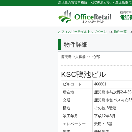
鹿児島の賃貸事務所「KSC鴨池ビル」- 鹿児島市与次郎
福岡市中
電話番
オフィスリーテイルトップページ
物件一覧
物件詳細
鹿児島中央駅前・中心部
KSC鴨池ビル
ビルコード
460801
所在地
鹿児島市与次郎2-4-35
交通
鹿児島市営バス与次郎
構造
その他 8階建
竣工年月
平成12年3月
エレベーター
乗用： 3基
警備
機械警備