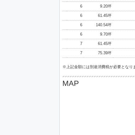
6
9.20坪
6
61.45坪
6
140.54坪
6
9.70坪
7
61.45坪
7
75.39坪
※上記金額には別途消費税が必要となり
MAP