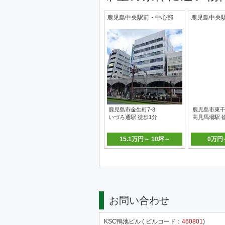
鹿児島中央駅前・中心部
鹿児島中央
鹿児島市金生町7-8
鹿児島市東千
いづろ通駅 徒歩1分
高見馬場駅 
15.1万円～ 10坪～
0万円
お問い合わせ
KSC鴨池ビル ( ビルコード：
460801
)