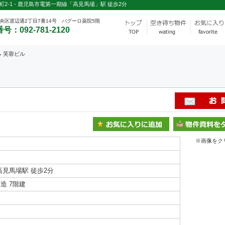
2-1 - 鹿児島市電第一期線「高見馬場」駅 徒歩2分
央区渡辺通2丁目7番14号 パグーロ薬院5階
号：092-781-2120
芙蓉ビル
※画像をク
高見馬場駅 徒歩2分
造 7階建