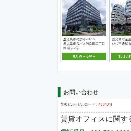
鹿児島市与次郎2-4-35
鹿児島市金生
鹿児島市営バス与次郎二丁目
いづろ通駅 
停 徒歩2分
0万円～ 6坪～
15.1万
お問い合わせ
芙蓉ビル ( ビルコード：
460404
)
賃貸オフィスに関す