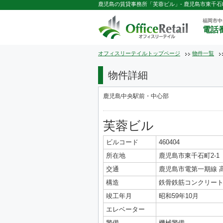
鹿児島の賃貸事務所「芙蓉ビル」- 鹿児島市東千石町
福岡市中
電話番
オフィスリーテイルトップページ
物件一覧
物件詳細
鹿児島中央駅前・中心部
芙蓉ビル
ビルコード
460404
所在地
鹿児島市東千石町2-1
交通
鹿児島市電第一期線 
構造
鉄骨鉄筋コンクリート
竣工年月
昭和59年10月
エレベーター
警備
機械警備