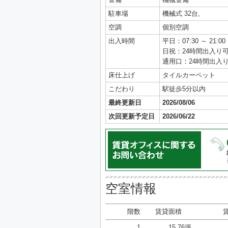
駐車場
機械式 32台,
空調
個別空調
出入時間
平日：07:30 ～ 21:00
日祝：24時間出入り
通用口：24時間出入
床仕上げ
タイルカーペット
こだわり
駅徒歩5分以内
最終更新日
2026/08/06
次回更新予定日
2026/06/22
空室情報
階数
賃貸面積
1
15.76坪