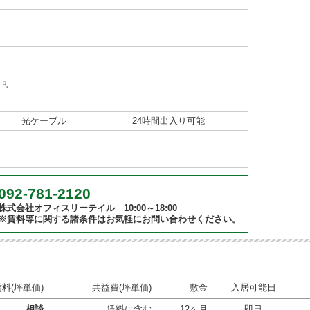
可
り可
光ケーブル
24時間出入り可能
092-781-2120
株式会社オフィスリーテイル 10:00～18:00
※賃料等に関する諸条件はお気軽にお問い合わせください。
賃料(坪単価)
共益費(坪単価)
敷金
入居可能日
相談
賃料に含む
12ヶ月
即日