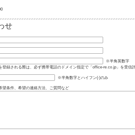
0
わせ
※半角英数字
登録される際は、必ず携帯電話のドメイン指定で「office-re.co.jp」を受
※半角数字とハイフン(-)のみ
希望条件、希望の連絡方法、ご質問など