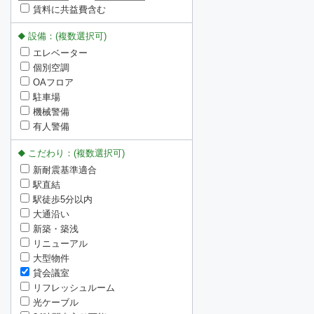
賃料に共益費含む
設備：(複数選択可)
エレベーター
個別空調
OAフロア
駐車場
機械警備
有人警備
こだわり：(複数選択可)
新耐震基準適合
駅直結
駅徒歩5分以内
大通沿い
新築・築浅
リニューアル
大型物件
貸会議室
リフレッシュルーム
光ケーブル