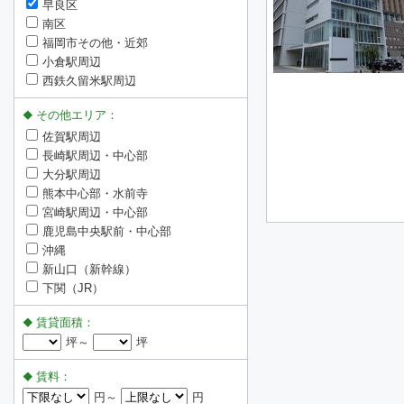
早良区
南区
福岡市その他・近郊
小倉駅周辺
西鉄久留米駅周辺
その他エリア：
佐賀駅周辺
長崎駅周辺・中心部
大分駅周辺
熊本中心部・水前寺
宮崎駅周辺・中心部
鹿児島中央駅前・中心部
沖縄
新山口（新幹線）
下関（JR）
賃貸面積：
坪～
坪
賃料：
円～
円