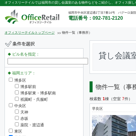
オフィスリーテイルでは福岡市の貸し会議室のある物件などをご紹介し、オフィス探し
福岡市中央区渡辺通2丁目7番14号 パグーロ薬院
電話番号：092-781-2120
オフィスリーテイルトップページ
物件一覧（事務所）
貸し会議
ビル名を指定：
福岡エリア：
博多区
物件一覧（事
博多駅前
博多駅東・博多駅南
1
7
検索数
棟（空室
件）
祇園町・呉服町
中央区
早良区
天神
赤坂
薬院・渡辺通
東区