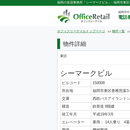
福岡の賃貸事務所「シーマークビル」- 福岡市東区香椎
福岡市中
電話番
オフィスリーテイルトップページ
物件一覧
物件詳細
東区
シーマークビル
ビルコード
150008
所在地
福岡市東区香椎照葉3-2
交通
西鉄バスアイランドシ
構造
鉄骨造 8階建
竣工年月
平成19年3月
エレベーター
乗用： 14人乗り 4基
警備
機械警備