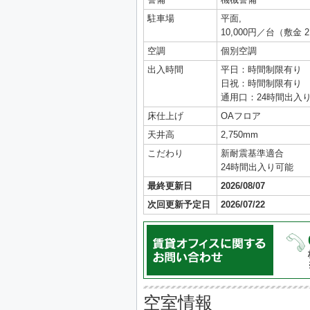
駐車場
平面,
10,000円／台（敷金 
空調
個別空調
出入時間
平日：時間制限有り
日祝：時間制限有り
通用口：24時間出入
床仕上げ
OAフロア
天井高
2,750mm
こだわり
新耐震基準適合
24時間出入り可能
最終更新日
2026/08/07
次回更新予定日
2026/07/22
空室情報