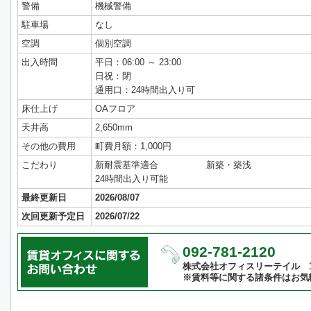
警備
機械警備
駐車場
なし
空調
個別空調
出入時間
平日：06:00 ～ 23:00
日祝：閉
通用口：24時間出入り可
床仕上げ
OAフロア
天井高
2,650mm
その他の費用
町費月額：1,000円
こだわり
新耐震基準適合
新築・築浅
24時間出入り可能
最終更新日
2026/08/07
次回更新予定日
2026/07/22
092-781-2120
株式会社オフィスリーテイル 10:
※賃料等に関する諸条件はお気