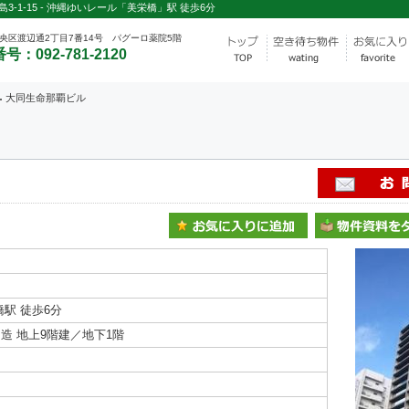
-1-15 - 沖縄ゆいレール「美栄橋」駅 徒歩6分
央区渡辺通2丁目7番14号 パグーロ薬院5階
号：092-781-2120
大同生命那覇ビル
駅 徒歩6分
造 地上9階建／地下1階