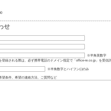
0
わせ
※半角英数字
登録される際は、必ず携帯電話のドメイン指定で「office-re.co.jp」を受
※半角数字とハイフン(-)のみ
希望条件、希望の連絡方法、ご質問など