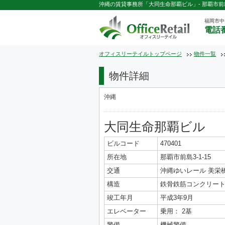
沖縄の賃貸事務所「大同生命那覇ビル」- 那覇市前島3
福岡市中
電話番
オフィスリーテイルトップページ
物件一覧
物件詳細
沖縄
大同生命那覇ビル
ビルコード
470401
所在地
那覇市前島3-1-15
交通
沖縄ゆいレール 美栄橋
構造
鉄骨鉄筋コンクリート
竣工年月
平成3年9月
エレベーター
乗用： 2基
警備
機械警備