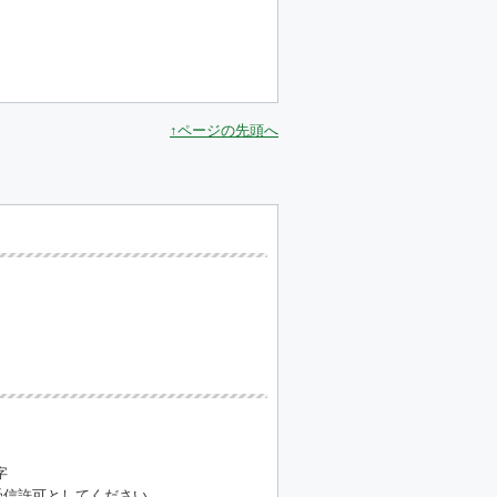
↑ページの先頭へ
字
」を受信許可としてください。