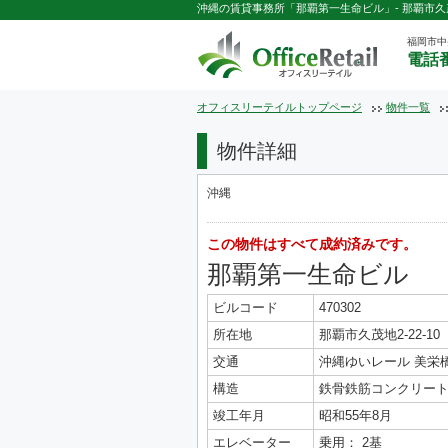
沖縄の賃貸事務所「那覇第一生命ビル」- 那覇市久茂地
福岡市中
電話番
オフィスリーテイルトップページ
物件一覧
物件詳細
沖縄
この物件はすべて成約済みです。
那覇第一生命ビル
ビルコード
470302
所在地
那覇市久茂地2-22-10
交通
沖縄ゆいレール 美栄橋
構造
鉄骨鉄筋コンクリート
竣工年月
昭和55年8月
エレベーター
乗用： 2基