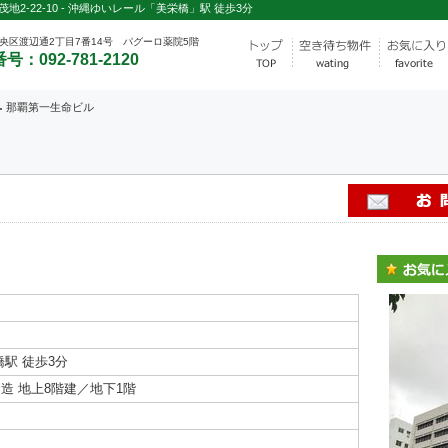
2-22-10 - 沖縄ゆいレール「美栄橋」駅 徒歩3分
央区渡辺通2丁目7番14号 パグーロ薬院5階
号：092-781-2120
那覇第一生命ビル
駅 徒歩3分
造 地上8階建／地下1階