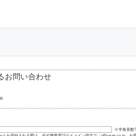
るお問い合わせ
0
※半角英数
ルを登録される際は、必ず携帯電話のドメイン指定で「office-re.co.jp