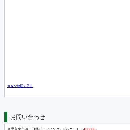
大きな地図で見る
お問い合わせ
鹿児島東京海上日動ビルディング ( ビルコード：
460608
)