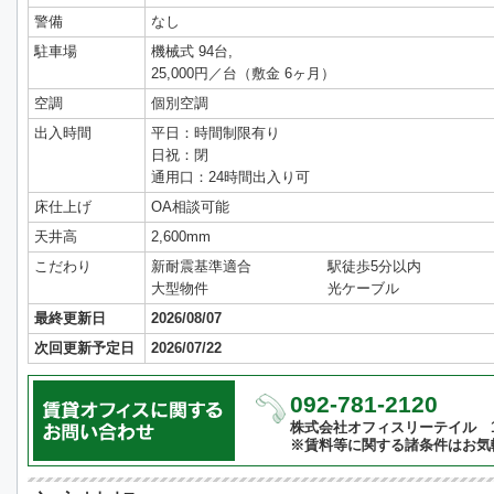
警備
なし
駐車場
機械式 94台,
25,000円／台（敷金 6ヶ月）
空調
個別空調
出入時間
平日：時間制限有り
日祝：閉
通用口：24時間出入り可
床仕上げ
OA相談可能
天井高
2,600mm
こだわり
新耐震基準適合
駅徒歩5分以内
大型物件
光ケーブル
最終更新日
2026/08/07
次回更新予定日
2026/07/22
092-781-2120
株式会社オフィスリーテイル 10:
※賃料等に関する諸条件はお気