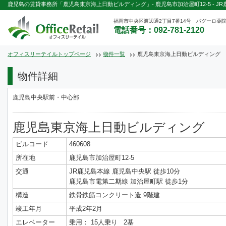
鹿児島の賃貸事務所「鹿児島東京海上日動ビルディング」- 鹿児島市加治屋町12-5 - J
福岡市中央区渡辺通2丁目7番14号 パグーロ薬院
電話番号：092-781-2120
オフィスリーテイルトップページ
物件一覧
鹿児島東京海上日動ビルディング
物件詳細
鹿児島中央駅前・中心部
鹿児島東京海上日動ビルディング
ビルコード
460608
所在地
鹿児島市加治屋町12-5
交通
JR鹿児島本線 鹿児島中央駅 徒歩10分
鹿児島市電第二期線 加治屋町駅 徒歩1分
構造
鉄骨鉄筋コンクリート造 9階建
竣工年月
平成2年2月
エレベーター
乗用： 15人乗り 2基