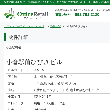
福岡の賃貸事務所「小倉駅前ひびきビル」- 北九州市小倉北区米町1-1-1 - JR鹿児島本
福岡市中央区渡辺通2丁目7番14号 パグーロ薬院
電話番号：092-781-2120
オフィスリーテイルトップページ
物件一覧
小倉駅前ひびきビル
物件詳細
小倉駅周辺
小倉駅前ひびきビル
ビルコード
205105
所在地
北九州市小倉北区米町1-1-1
交通
JR鹿児島本線 小倉駅 徒歩5分
構造
鉄骨鉄筋コンクリート造 地上8階建／地下1階
竣工年月
昭和49年1月
エレベーター
乗用： 13人乗り 2基
警備
機械警備